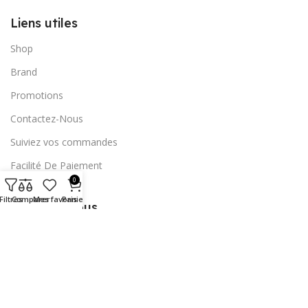
Liens utiles
Shop
Brand
Promotions
Contactez-Nous
Suiviez vos commandes
Facilité De Paiement
0
Filtres
Comparer
Mes favoris
Panier
Abonnez-vous
Copyright © 2023
Société Connect Phone
Tous droits
réservés.