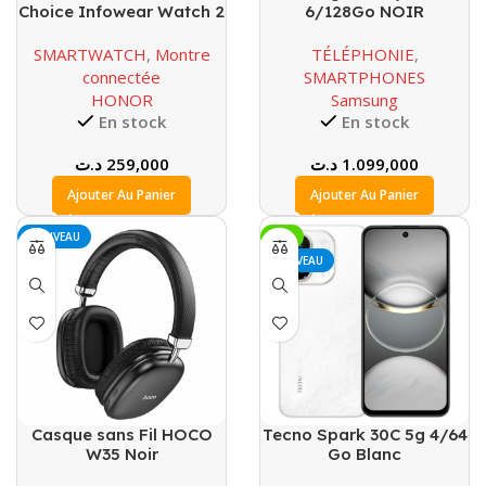
Choice Infowear Watch 2
6/128Go NOIR
Pro Noir
SMARTWATCH
,
Montre
TÉLÉPHONIE
,
connectée
SMARTPHONES
HONOR
Samsung
En stock
En stock
د.ت
259,000
د.ت
1.099,000
Ajouter Au Panier
Ajouter Au Panier
NOUVEAU
-9%
NOUVEAU
Casque sans Fil HOCO
Tecno Spark 30C 5g 4/64
W35 Noir
Go Blanc