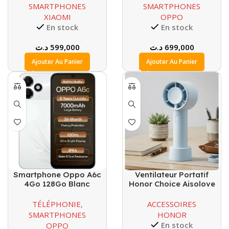
SMARTPHONES
SMARTPHONES
XIAOMI
OPPO
En stock
En stock
د.ت
599,000
د.ت
699,000
Ajouter Au Panier
Ajouter Au Panier
Smartphone Oppo A6c
Ventilateur Portatif
4Go 128Go Blanc
Honor Choice Aisolove
TÉLÉPHONIE
,
ACCESSOIRES
SMARTPHONES
HONOR
En stock
OPPO