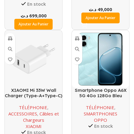
En stock
د.ت
49,000
د.ت
699,000
Ajouter Au Panier
Ajouter Au Panier
XIAOMI Mi 33W Wall
Smartphone Oppo A6X
Charger (Type-A+Type-C)
5G 4Go 128Go Bleu
EU
Glacier
TÉLÉPHONIE
,
TÉLÉPHONIE
,
ACCESSOIRES
,
Câbles et
SMARTPHONES
Chargeurs
OPPO
En stock
XIAOMI
En stock