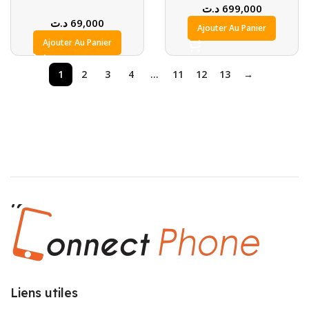
د.ت
699,000
د.ت
69,000
Ajouter Au Panier
Ajouter Au Panier
1
2
3
4
…
11
12
13
→
Liens utiles