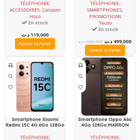
TÉLÉPHONIE
,
TÉLÉPHONIE
,
ACCESSOIRES
,
Casques
SMARTPHONES
,
Hoco
PROMOTIONS
En stock
Tecno
En stock
د.ت
119,000
Le
Le
د.ت
499,000
د.ت
549,000
Ajouter Au Panier
prix
prix
Ajouter Au Panier
initial
actu
était :
est 
549,000 د.ت.
Smartphone Xiaomi
Smartphone Oppo A6c
Redmi 15C 4G 6Go 128Go
4Go 128Go MARRON
ORANGE
TÉLÉPHONIE
,
TÉLÉPHONIE
,