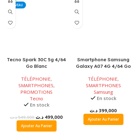
NOUVEAU
Tecno Spark 30C 5g 4/64
Smartphone Samsung
Go Blanc
Galaxy A07 4G 4/64 Go
Noir
TÉLÉPHONIE
,
TÉLÉPHONIE
,
SMARTPHONES
,
SMARTPHONES
PROMOTIONS
Samsung
En stock
Tecno
En stock
د.ت
399,000
Le
Le
د.ت
499,000
د.ت
549,000
Ajouter Au Panier
prix
prix
Ajouter Au Panier
initial
actuel
était :
est :