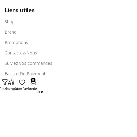
Liens utiles
Shop
Brand
Promotions
Contactez-Nous
Suiviez vos commandes
Facilité De Paiement
0
Filtres
Comparer
Mes favoris
Panier
Abonnez-vous
Copyright © 2023
Société Connect Phone
Tous droits
réservés.