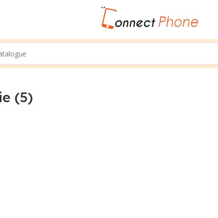
e (5)