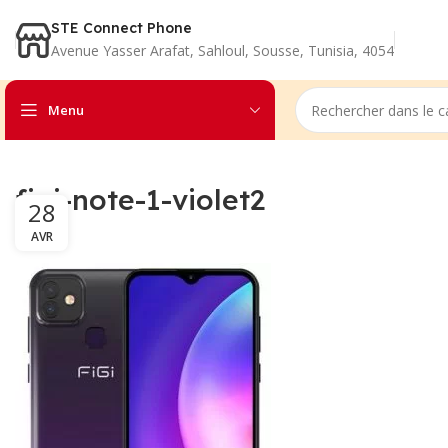
STE Connect Phone
Avenue Yasser Arafat, Sahloul, Sousse, Tunisia, 4054
Menu
figi-note-1-violet2
28
AVR