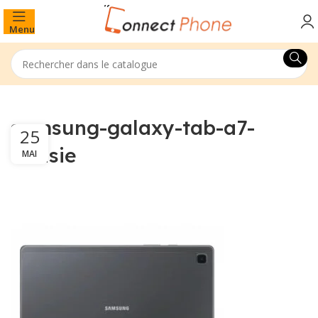
Menu
samsung-galaxy-tab-a7-
25
tunisie
MAI