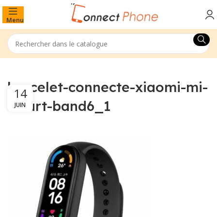
Menu
bracelet-connecte-xiaomi-mi-
14
smart-band6_1
JUIN