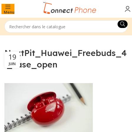
Menu
NextPit_Huawei_Freebuds_4
19
i_case_open
JUIN