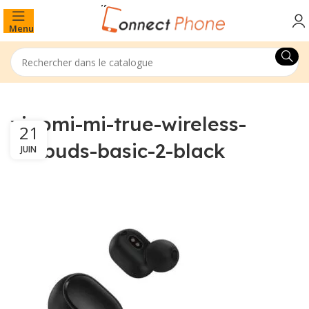
Menu
xiaomi-mi-true-wireless-
21
earbuds-basic-2-black
JUIN