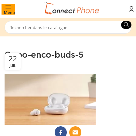
Menu
Oppo-enco-buds-5
22
JUIL