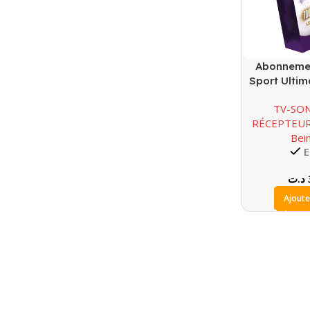
Abonnemen
Sport Ultim
M
TV-SO
RÉCEPTEU
Bei
E
د.ت
Ajoute