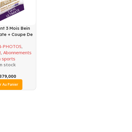
t 3 Mois Bein
ate + Coupe De
onde
N-PHOTOS
,
R
,
Abonnements
n sports
n stock
379,000
r Au Panier