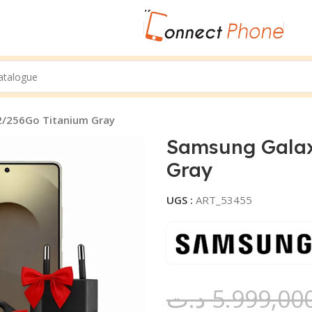
2/256Go Titanium Gray
Samsung Galax
Gray
UGS :
ART_53455
د.ت
5.999,00