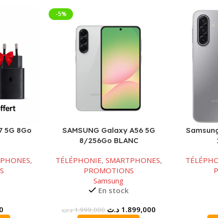
-5%
7 5G 8Go
SAMSUNG Galaxy A56 5G
Samsung
8/256Go BLANC
TPHONES
,
TÉLÉPHONIE
,
SMARTPHONES
,
TÉLÉPHO
S
PROMOTIONS
Samsung
En stock
Le
Le
0
د.ت
1.899,000
د.ت
1.999,000