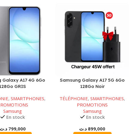
 Galaxy A17 4G 6Go
Samsung Galaxy A17 5G 6Go
128Go GRIS
128Go Noir
NIE
,
SMARTPHONES
,
TÉLÉPHONIE
,
SMARTPHONES
,
PROMOTIONS
PROMOTIONS
Samsung
Samsung
En stock
En stock
د.ت
799,000
د.ت
899,000