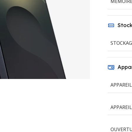
MÉMOIRE
Stoc
STOCKAG
Appar
APPAREI
APPAREI
OUVERTU