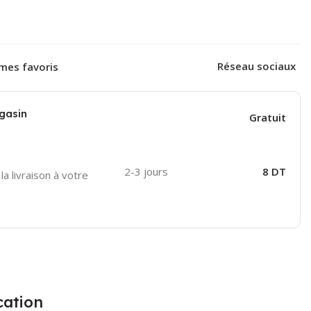
prix
prix
initial
actuel
était :
est :
Réseau sociaux
 mes favoris
4
5.999,000 د.ت.
gasin
Gratuit
2-3 jours
8 DT
a livraison à votre
cation