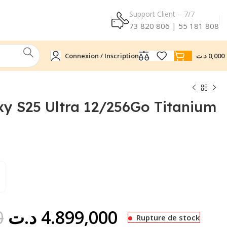
Support Client - 7/7
73 820 806 | 55 181 808
Connexion / Inscription
د.ت
0,000
y S25 Ultra 12/256Go Titanium
Le
Le
0
د.ت
4.899,000
Rupture de stock