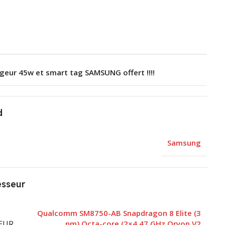
geur 45w et smart tag SAMSUNG offert !!!!
d
Samsung
esseur
Qualcomm SM8750-AB Snapdragon 8 Elite (3
EUR
nm) Octa-core (2×4.47 GHz Oryon V2