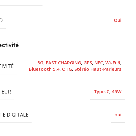
ED
Oui
ctivité
5G
,
FAST CHARGING
,
GPS
,
NFC
,
Wi-Fi 6
,
IVITÉ
Bluetooth 5.4
,
OTG
,
Stéréo Haut-Parleurs
TEUR
Type-C
,
45W
TE DIGITALE
oui