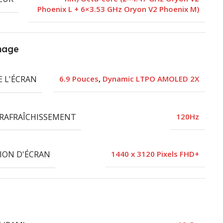
Phoenix L + 6×3.53 GHz Oryon V2 Phoenix M)
hage
E L'ÉCRAN
6.9 Pouces
,
Dynamic LTPO AMOLED 2X
 RAFRAÎCHISSEMENT
120Hz
ION D'ÉCRAN
1440 x 3120 Pixels FHD+